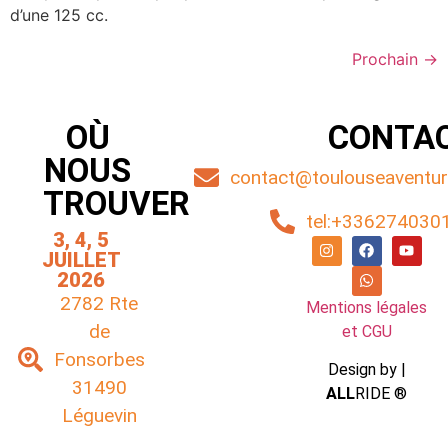
d’une 125 cc.
Prochain
→
OÙ
CONTA
NOUS
contact@toulouseaventure
TROUVER
tel:+336274030
3, 4, 5
JUILLET
2026
2782 Rte
Mentions légales
de
et CGU
Fonsorbes
Design by |
31490
ALL
RIDE ®
Léguevin