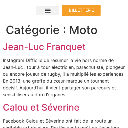
BILLETTERIE
Le programme
Nos voyageurs
Nos exposants
Où nous trouver
Catégorie :
Moto
Jean-Luc Franquet
Instagram Difficile de résumer la vie hors norme de
Jean-Luc : tour à tour électricien, parachutiste, plongeur
ou encore joueur de rugby, il a multiplié les expériences.
En 2013, une greffe du cœur marque un tournant
décisif. Aujourd’hui, il vient partager son parcours et
sensibiliser au don d’organes.
Calou et Séverine
Facebook Calou et Séverine ont fait de la route un
véritable art de vivre. Portés par le goût de l’aventure,