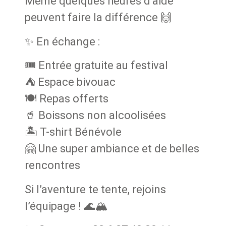
Même quelques heures d’aide
peuvent faire la différence 🙌
✨ En échange :
🎟️ Entrée gratuite au festival
⛺ Espace bivouac
🍽️ Repas offerts
🥤 Boissons non alcoolisées
🏝 T-shirt Bénévole
🤗 Une super ambiance et de belles
rencontres
Si l’aventure te tente, rejoins
l’équipage ! 🌊🏔️