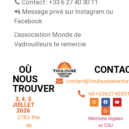
📞 Contact : +33 6 27 40 30 11
📲 Message privé sur Instagram ou
Facebook
L’association Monde de
Vadrouilleurs te remercie
OÙ
CONTA
NOUS
contact@toulouseaventure
TROUVER
tel:+336274030
3, 4, 5
JUILLET
2026
2782 Rte
Mentions légales
de
et CGU