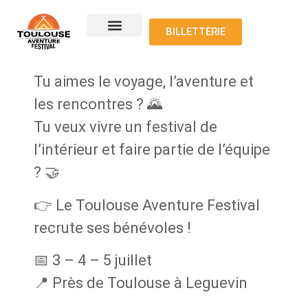
BILLETTERIE
Le programme
Nos voyageurs
Nos exposants
Où nous trouver
Tu aimes le voyage, l’aventure et
les rencontres ? 🌄
Tu veux vivre un festival de
l’intérieur et faire partie de l’équipe
? 🤝
👉 Le Toulouse Aventure Festival
recrute ses bénévoles !
📅 3 – 4 – 5 juillet
📍 Près de Toulouse à Leguevin