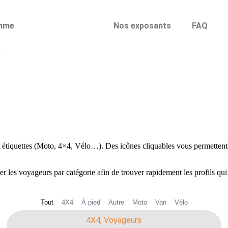
mme
Nos voyageurs
Nos exposants
FAQ
s
et étiquettes (Moto, 4×4, Vélo…). Des icônes cliquables vous permettent
r les voyageurs par catégorie afin de trouver rapidement les profils qui
Tout
4X4
À pied
Autre
Moto
Van
Vélo
4X4
,
Voyageurs