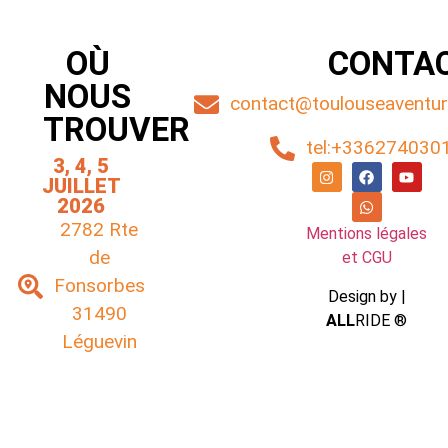
OÙ
CONTA
NOUS
contact@toulouseaventure
TROUVER
tel:+336274030
3, 4, 5
JUILLET
2026
2782 Rte
Mentions légales
de
et CGU
Fonsorbes
Design by |
31490
ALL
RIDE ®
Léguevin