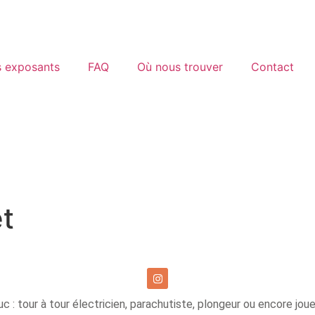
 exposants
FAQ
Où nous trouver
Contact
t
c : tour à tour électricien, parachutiste, plongeur ou encore joueu