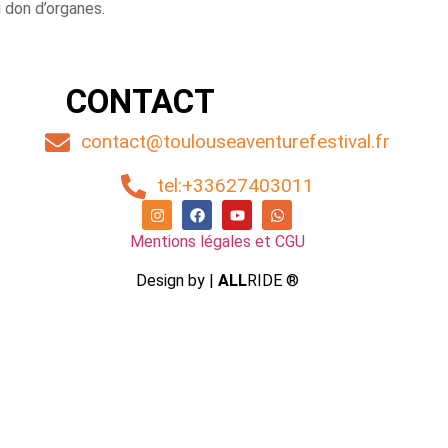
u don d’organes.
CONTACT
contact@toulouseaventurefestival.fr
tel:+33627403011
Mentions légales et CGU
Design by |
ALL
RIDE ®