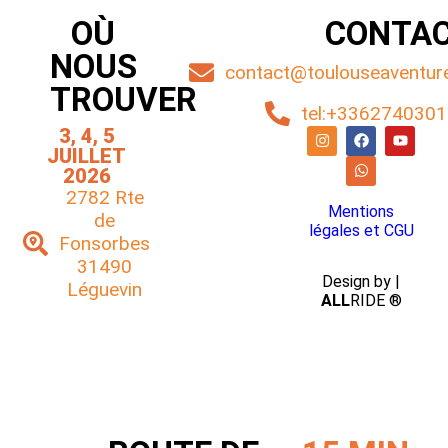
OÙ
CONTA
NOUS
contact@toulouseaventuref
TROUVER
tel:+336274030
3, 4, 5
JUILLET
2026
2782 Rte
Mentions
de
légales et CGU
Fonsorbes
31490
Design by |
Léguevin
ALL
RIDE ®