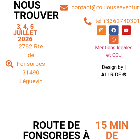
NOUS
contact@toulouseaventure
TROUVER
tel:+336274030
3, 4, 5
JUILLET
2026
2782 Rte
Mentions légales
de
et CGU
Fonsorbes
Design by |
31490
ALL
RIDE ®
Léguevin
ROUTE DE
15 MIN
FONSORBES À
DE