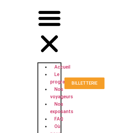
Accueil
Le
programme
BILLETTERIE
Nos
voyageurs
Nos
exposants
FAQ
Où