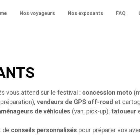
mme
Nos voyageurs
Nos exposants
FAQ
ANTS
s vous attend sur le festival :
concession moto
(m
, préparation),
vendeurs de GPS off-road
et cartog
aménageurs de véhicules
(van, pick-up),
tatoueur
t de
conseils personnalisés
pour préparer vos aven