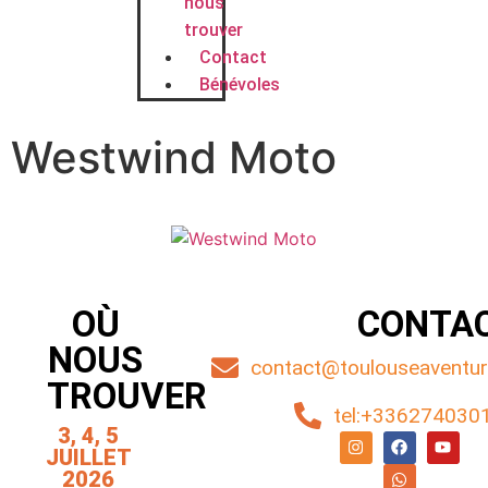
nous
trouver
Contact
Bénévoles
Westwind Moto
OÙ
CONTA
NOUS
contact@toulouseaventure
TROUVER
tel:+336274030
3, 4, 5
JUILLET
2026