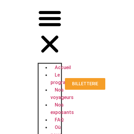
Accueil
Le
programme
BILLETTERIE
Nos
voyageurs
Nos
exposants
FAQ
Où