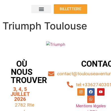
BILLETTERIE
Le programme
Nos voyageurs
Nos exposants
Où nous trouver
Triumph Toulouse
OÙ
CONTA
NOUS
contact@toulouseaventure
TROUVER
tel:+336274030
3, 4, 5
JUILLET
2026
2782 Rte
Mentions légales