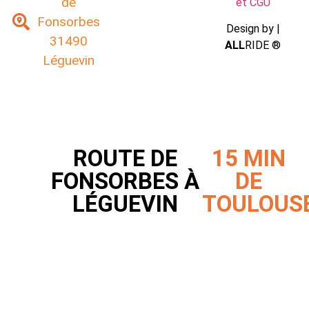
de
et CGU
Fonsorbes
Design by |
31490
ALL
RIDE ®
Léguevin
ROUTE DE
15 MIN
FONSORBES À
DE
LÉGUEVIN
TOULOUS