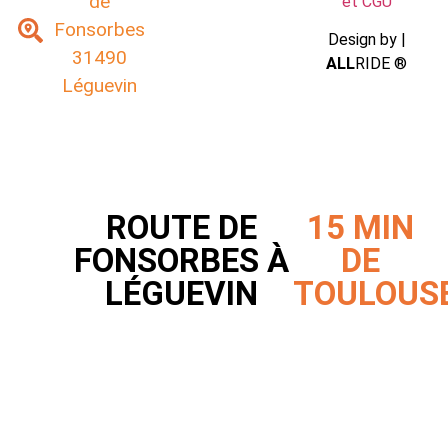
de
et CGU
Fonsorbes
Design by |
31490
ALL
RIDE ®
Léguevin
ROUTE DE
15 MIN
FONSORBES À
DE
LÉGUEVIN
TOULOUS