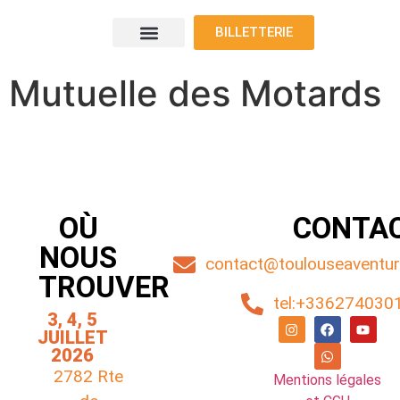
BILLETTERIE
Le programme
Nos voyageurs
Nos exposants
Où nous trouver
Mutuelle des Motards
OÙ
CONTA
NOUS
contact@toulouseaventure
TROUVER
tel:+336274030
3, 4, 5
JUILLET
2026
2782 Rte
Mentions légales