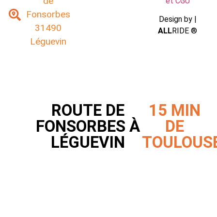
de
et CGU
Fonsorbes
Design by |
31490
ALL
RIDE ®
Léguevin
ROUTE DE
15 MIN
FONSORBES À
DE
LÉGUEVIN
TOULOUS