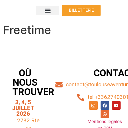
BILLETTERIE
Le programme
Nos voyageurs
Nos exposants
Où nous trouver
Freetime
OÙ
CONTA
NOUS
contact@toulouseaventure
TROUVER
tel:+336274030
3, 4, 5
JUILLET
2026
2782 Rte
Mentions légales