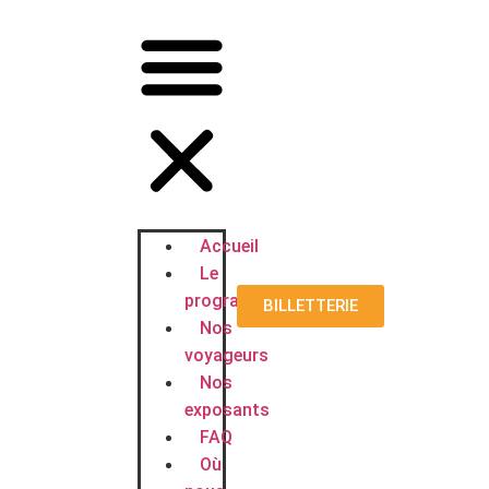
Accueil
Le
programme
BILLETTERIE
Nos
voyageurs
Nos
exposants
FAQ
Où