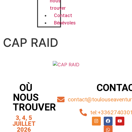
nous
trouver
Contact
Bénévoles
CAP RAID
OÙ
CONTA
NOUS
contact@toulouseaventure
TROUVER
tel:+336274030
3, 4, 5
JUILLET
2026