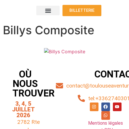
BILLETTERIE
Le programme
Nos voyageurs
Nos exposants
Où nous trouver
Billys Composite
OÙ
CONTA
NOUS
contact@toulouseaventure
TROUVER
tel:+336274030
3, 4, 5
JUILLET
2026
2782 Rte
Mentions légales