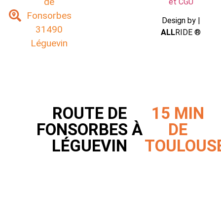
de
et CGU
Fonsorbes
Design by |
31490
ALL
RIDE ®
Léguevin
ROUTE DE
15 MIN
FONSORBES À
DE
LÉGUEVIN
TOULOUS