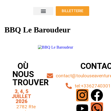
BILLETTERIE
Le programme
Nos voyageurs
Nos exposants
Où nous trouver
BBQ Le Baroudeur
OÙ
CONTA
NOUS
contact@toulouseaventuref
TROUVER
tel:+336274030
3, 4, 5
JUILLET
2026
2782 Rte